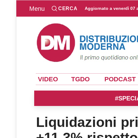
Menu
CERCA
Aggiornato a
venerdì 07 
VIDEO
TGDO
PODCAST
#SPECI
Liquidazioni pr
+11,3% rispetto