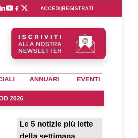
ACCEDI
|
REGISTRATI
IALI
ANNUARI
EVENTI
OD 2026
Le 5 notizie più lette
della settimana