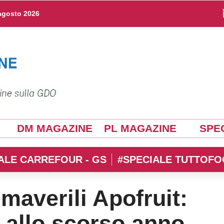
agosto 2026
DM MAGAZINE
PL MAGAZINE
SPEC
ALE CARREFOUR - GS
#SPECIALE TUTTOFO
imaverili Apofruit:
 allo scorso anno