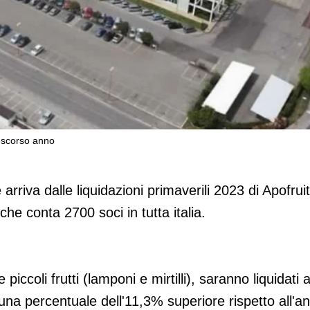
o scorso anno
ruit: +11,3% rispetto allo scorso anno
arriva dalle liquidazioni primaverili 2023 di Apofruit
 che conta 2700 soci in tutta italia.
piccoli frutti (lamponi e mirtilli), saranno liquidati a
una percentuale dell'11,3% superiore rispetto all'a