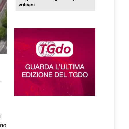
vulcani
,
i
nno