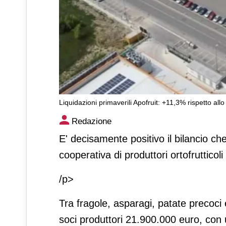
Liquidazioni primaverili Apofruit: +11,3% rispetto all
Liquidazioni primaverili Apof
Redazione
E' decisamente positivo il bilancio che 
cooperativa di produttori ortofrutticoli
/p>
Tra fragole, asparagi, patate precoci e 
soci produttori 21.900.000 euro, con 