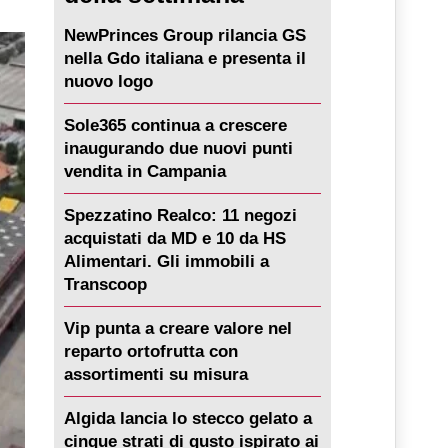
NewPrinces Group rilancia GS
nella Gdo italiana e presenta il
nuovo logo
Sole365 continua a crescere
inaugurando due nuovi punti
vendita in Campania
Spezzatino Realco: 11 negozi
acquistati da MD e 10 da HS
Alimentari. Gli immobili a
Transcoop
Vip punta a creare valore nel
reparto ortofrutta con
assortimenti su misura
Algida lancia lo stecco gelato a
cinque strati di gusto ispirato ai