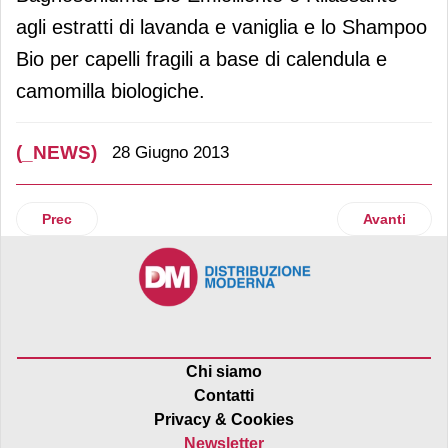
agli estratti di lavanda e vaniglia e lo Shampoo
Bio per capelli fragili a base di calendula e
camomilla biologiche.
(_NEWS)
28 Giugno 2013
Articolo precedente: Baby Bazar inaugura un nuovo pdv a
Articolo suc
Prec
Avanti
Chi siamo
Contatti
Privacy & Cookies
Newsletter