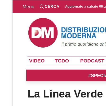
Menu
CERCA
Aggiornato a
sabato 08 
VIDEO
TGDO
PODCAST
#SPECI
La Linea Verde