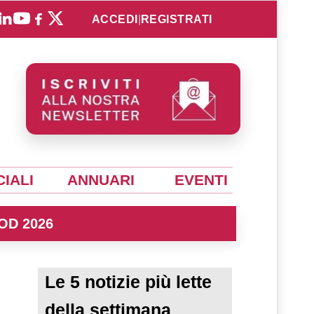
ACCEDI
|
REGISTRATI
IALI
ANNUARI
EVENTI
OD 2026
Le 5 notizie più lette
della settimana