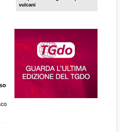
vulcani
sso
sco