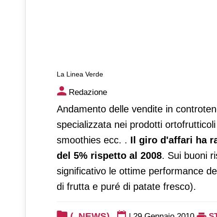
La Linea Verde
La Linea Verde
Redazione
Andamento delle vendite in controten
specializzata nei prodotti ortofruttic
smoothies ecc. .
Il giro d'affari ha 
del 5% rispetto al 2008
. Sui buoni 
significativo le ottime performance dei
di frutta e puré di patate fresco).
(_NEWS)
|
29 Gennaio 2010
S