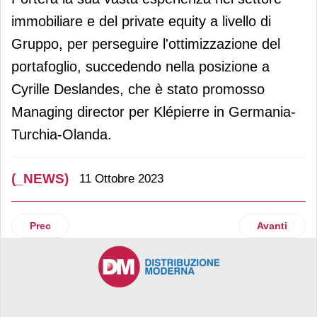
immobiliare e del private equity a livello di
Gruppo, per perseguire l'ottimizzazione del
portafoglio, succedendo nella posizione a
Cyrille Deslandes, che è stato promosso
Managing director per Klépierre in Germania-
Turchia-Olanda.
(_NEWS)
11 Ottobre 2023
Articolo precedente: Attivate le prime infrastrutture di ricar
Articolo suc
Prec
Avanti