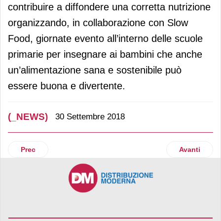
contribuire a diffondere una corretta nutrizione
organizzando, in collaborazione con Slow
Food, giornate evento all’interno delle scuole
primarie per insegnare ai bambini che anche
un’alimentazione sana e sostenibile può
essere buona e divertente.
(_NEWS)
30 Settembre 2018
Articolo precedente: Arriva Nesquik 30% meno zuccheri
Articolo suc
Prec
Avanti