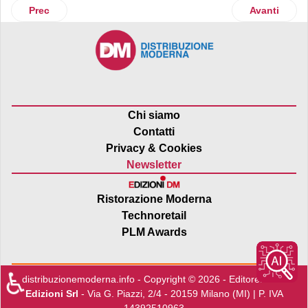
Articolo precedente: Sbarca sul web il Polli Cooking Lab, l
Articolo suc
Prec
Avanti
Chi siamo
Contatti
Privacy & Cookies
Newsletter
Ristorazione Moderna
Technoretail
PLM Awards
♿
distribuzionemoderna.info - Copyright © 2026 - Editore:
Edra
Edizioni Srl
- Via G. Piazzi, 2/4 - 20159 Milano (MI) | P. IVA
14392510963