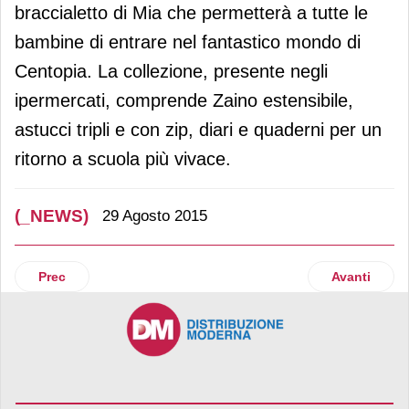
braccialetto di Mia che permetterà a tutte le
bambine di entrare nel fantastico mondo di
Centopia. La collezione, presente negli
ipermercati, comprende Zaino estensibile,
astucci tripli e con zip, diari e quaderni per un
ritorno a scuola più vivace.
(_NEWS)
29 Agosto 2015
Articolo precedente: Bofrost amplia la linea FreeLife
Articolo su
Prec
Avanti