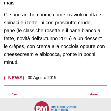
mais.
Ci sono anche i primi, come i ravioli ricotta e
spinaci e i tortellini con prosciutto crudo, il
pane (le classiche rosette e il pane bianco a
fette, novità dell’autunno 2015) e un dessert:
le crêpes, con crema alla nocciola oppure con
cheesecream e albicocca, pronte in pochi
minuti.
(_NEWS)
30 Agosto 2015
Articolo precedente: Russel Hobbs arricchisce la gamma pe
Articolo suc
Prec
Avanti