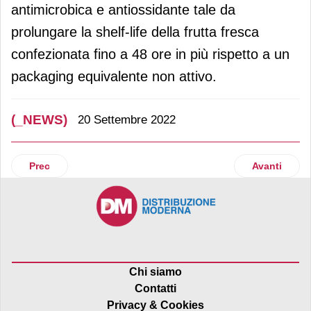
antimicrobica e antiossidante tale da
prolungare la shelf-life della frutta fresca
confezionata fino a 48 ore in più rispetto a un
packaging equivalente non attivo.
(_NEWS)
20 Settembre 2022
Articolo precedente: Krombacher rafforza il suo posiziona
Articolo suc
Prec
Avanti
Chi siamo
Contatti
Privacy & Cookies