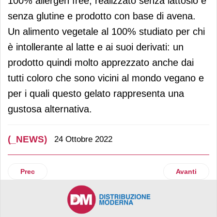
100% allergen free, realizzato senza lattosio e
senza glutine e prodotto con base di avena.
Un alimento vegetale al 100% studiato per chi
è intollerante al latte e ai suoi derivati: un
prodotto quindi molto apprezzato anche dai
tutti coloro che sono vicini al mondo vegano e
per i quali questo gelato rappresenta una
gustosa alternativa.
(_NEWS)
24 Ottobre 2022
Articolo precedente: Crai: i marchi premium protagonisti al 
Articolo suc
Prec
Avanti