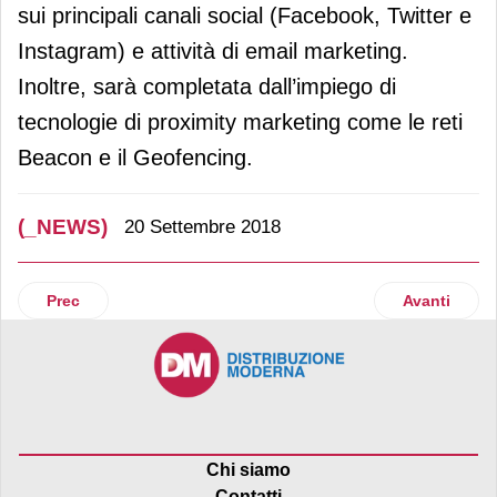
sui principali canali social (Facebook, Twitter e
Instagram) e attività di email marketing.
Inoltre, sarà completata dall’impiego di
tecnologie di proximity marketing come le reti
Beacon e il Geofencing.
(_NEWS)
20 Settembre 2018
Articolo precedente: Lidl attiva il pagamento Google Pay n
Articolo succ
Prec
Avanti
Chi siamo
Contatti