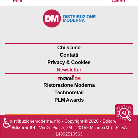
Articolo precedente: Carrefour Italia sigla due nuovi accordi 
Articolo su
Prec
Avanti
Chi siamo
Contatti
Privacy & Cookies
Newsletter
Ristorazione Moderna
Technoretail
PLM Awards
♿
distribuzionemoderna.info - Copyright © 2026 - Editore:
Edra
Edizioni Srl
- Via G. Piazzi, 2/4 - 20159 Milano (MI) | P. IVA
14392510963