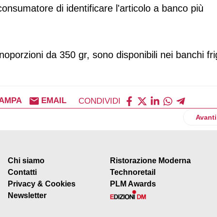
consumatore di identificare l'articolo a banco più
noporzioni da 350 gr, sono disponibili nei banchi fr
AMPA
EMAIL
CONDIVIDI
 versione 2.0 degli studi U&A
Artico
Avanti
Chi siamo
Ristorazione Moderna
Contatti
Technoretail
Privacy & Cookies
PLM Awards
Newsletter