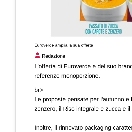
Euroverde amplia la sua offerta
Euroverde amplia la sua offe
Redazione
L’offerta di Euroverde e del suo bran
referenze monoporzione.
br>
Le proposte pensate per l’autunno e l
zenzero, il Riso integrale e zucca e il
Inoltre, il rinnovato packaging caratte