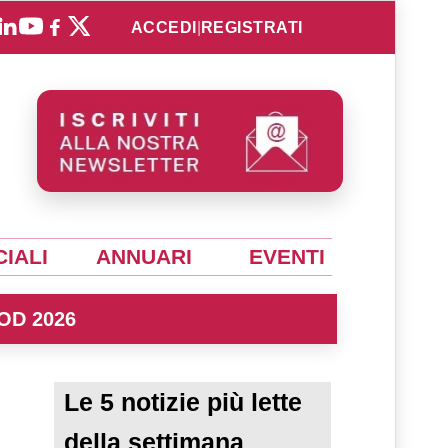
ACCEDI
|
REGISTRATI
IALI
ANNUARI
EVENTI
OD 2026
Le 5 notizie più lette
della settimana