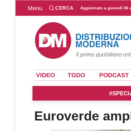
Menu
CERCA
Aggiornato a
giovedì 06 
VIDEO
TGDO
PODCAST
#SPECI
Euroverde ampli