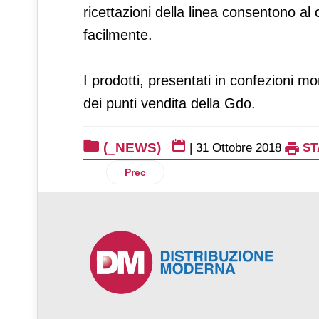
ricettazioni della linea consentono al 
facilmente.
I prodotti, presentati in confezioni mo
dei punti vendita della Gdo.
(_NEWS)
|
31 Ottobre 2018
ST
Articolo precedente: Toluna presenta la
Prec
♿