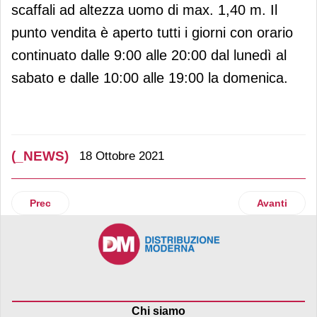
scaffali ad altezza uomo di max. 1,40 m. Il
punto vendita è aperto tutti i giorni con orario
continuato dalle 9:00 alle 20:00 dal lunedì al
sabato e dalle 10:00 alle 19:00 la domenica.
(_NEWS)
18 Ottobre 2021
Articolo precedente: Lidl inaugura a Bergamo un nuovo su
Articolo suc
Prec
Avanti
Chi siamo