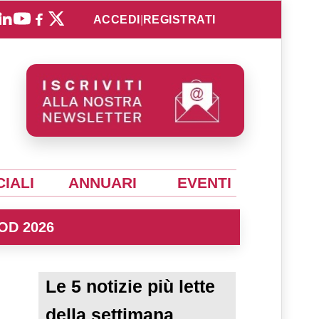
ACCEDI
|
REGISTRATI
IALI
ANNUARI
EVENTI
OD 2026
Le 5 notizie più lette
della settimana