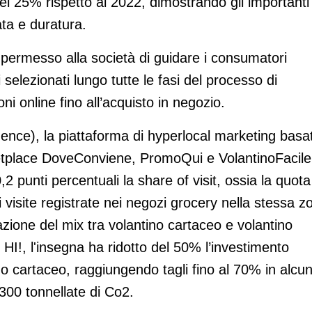
el 25% rispetto al 2022, dimostrando gli importanti
ata e duratura.
a permesso alla società di guidare i consumatori
 selezionati lungo tutte le fasi del processo di
oni online fino all’acquisto in negozio.
ligence), la piattaforma di hyperlocal marketing basa
marketplace DoveConviene, PromoQui e VolantinoFacile
2 punti percentuali la share of visit, ossia la quota
di visite registrate nei negozi grocery nella stessa z
zazione del mix tra volantino cartaceo e volantino
 HI!, l'insegna ha ridotto del 50% l’investimento
 cartaceo, raggiungendo tagli fino al 70% in alcun
.300 tonnellate di Co2.