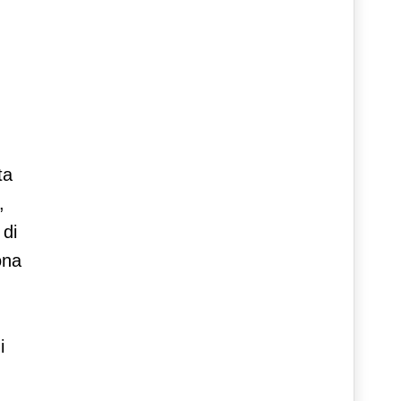
ta
,
 di
ona
i