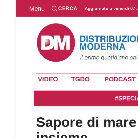
Menu
CERCA
Aggiornato a
venerdì 07 
VIDEO
TGDO
PODCAST
#SPECI
Sapore di mare
insieme