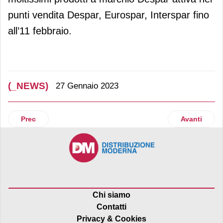
punti vendita Despar, Eurospar, Interspar fino
all’11 febbraio.
(_NEWS)
27 Gennaio 2023
Articolo precedente: Penny, nuovo polo logistico a Cascine 
Articolo suc
Prec
Avanti
Chi siamo
Contatti
Privacy & Cookies