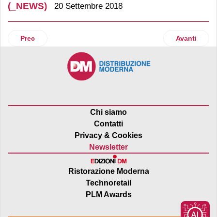
(_NEWS)
20 Settembre 2018
Articolo precedente: Arriva Birra Morena Imperiale
Articolo suc
Prec
Avanti
Chi siamo
Contatti
Privacy & Cookies
Newsletter
Ristorazione Moderna
Technoretail
PLM Awards