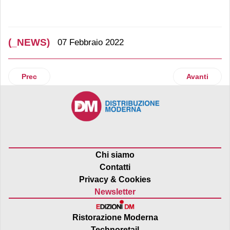
(_NEWS)
07 Febbraio 2022
Articolo precedente: Coca-Cola entra in Coripet
Articolo suc
Prec
Avanti
Chi siamo
Contatti
Privacy & Cookies
Newsletter
Ristorazione Moderna
Technoretail