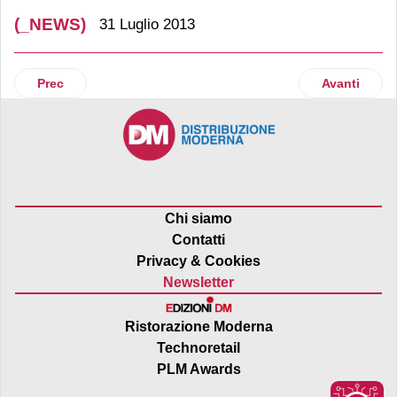
(_NEWS)
31 Luglio 2013
Articolo precedente: Bayernland cambia look
Articolo suc
Prec
Avanti
Chi siamo
Contatti
Privacy & Cookies
Newsletter
Ristorazione Moderna
Technoretail
PLM Awards