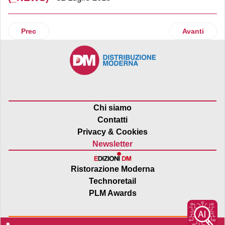
Articolo precedente: Coop Lombardia acquista due ipermer
Articolo succ
Prec
Avanti
Chi siamo
Contatti
Privacy & Cookies
Newsletter
Ristorazione Moderna
Technoretail
PLM Awards