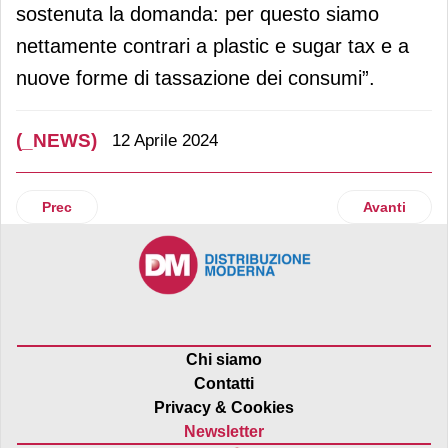
sostenuta la domanda: per questo siamo
nettamente contrari a plastic e sugar tax e a
nuove forme di tassazione dei consumi”.
(_NEWS)
12 Aprile 2024
Articolo precedente: Gruppo Eurovo lancia con le Naturelle
Articolo suc
Prec
Avanti
Chi siamo
Contatti
Privacy & Cookies
Newsletter