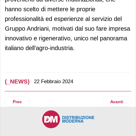
hanno scelto di mettere le proprie
professionalità ed esperienze al servizio del
Gruppo Andriani, motivati dal suo fare impresa
innovativo e rigenerativo, unico nel panorama
italiano dell’agro-industria.
(_NEWS)
22 Febbraio 2024
Articolo precedente: Un nuovo “Tigre” a Fano
Articolo suc
Prec
Avanti