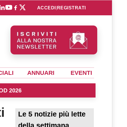
ACCEDI
|
REGISTRATI
IALI
ANNUARI
EVENTI
OD 2026
i
Le 5 notizie più lette
della settimana