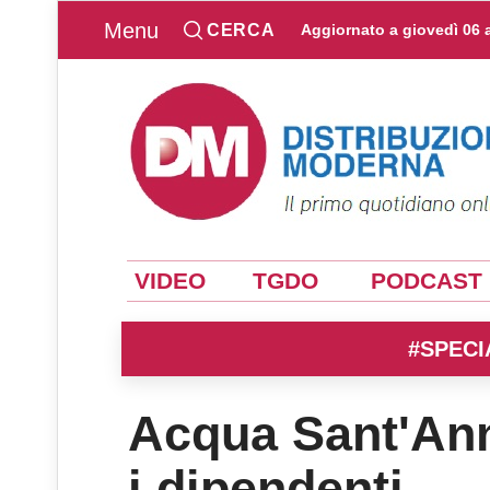
Menu
CERCA
Aggiornato a
giovedì 06 
VIDEO
TGDO
PODCAST
#SPECI
Acqua Sant'Ann
i dipendenti