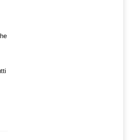
che
tti