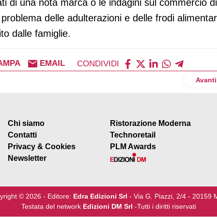
ti di una nota marca o le indagini sul commercio di
il problema delle adulterazioni e delle frodi alimentar
to dalle famiglie.
AMPA
EMAIL
CONDIVIDI
il pericolo non è scongiurato
Artico
Avanti
Chi siamo
Ristorazione Moderna
Contatti
Technoretail
Privacy & Cookies
PLM Awards
Newsletter
yright © 2026 - Editore:
Edra Edizioni Srl
- Via G. Piazzi, 2/4 - 20159 
Testata del network
Edizioni DM Srl
-Tutti i diritti riservati