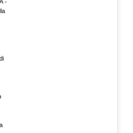
A -
la
di
o
ta