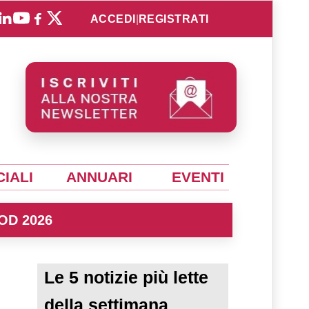
ACCEDI
|
REGISTRATI
IALI
ANNUARI
EVENTI
OD 2026
Le 5 notizie più lette
della settimana