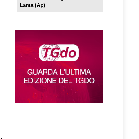
Lama (Ap)
ne