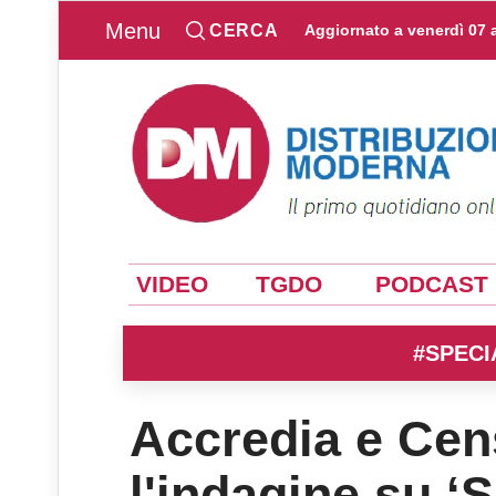
Menu
CERCA
Aggiornato a
venerdì 07 
VIDEO
TGDO
PODCAST
#SPECI
Accredia e Cen
l'indagine su ‘