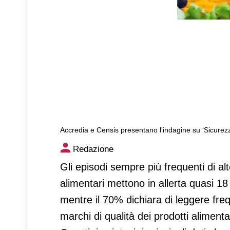
Accredia e Censis presentano l'indagine su ‘Sicurezza
Accredia e Censis presentano
Redazione
dei prodotti alimentari’
Gli episodi sempre più frequenti di alte
alimentari mettono in allerta quasi 18 m
mentre il 70% dichiara di leggere fre
marchi di qualità dei prodotti alimenta