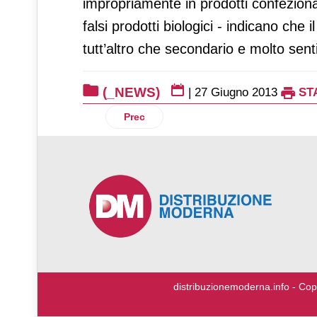
impropriamente in prodotti confeziona
falsi prodotti biologici - indicano che 
tutt’altro che secondario e molto senti
(_NEWS)
|
27 Giugno 2013
ST
Articolo precedente: Confimprese: Iva, 
Prec
♿
distribuzionemoderna.info - Cop