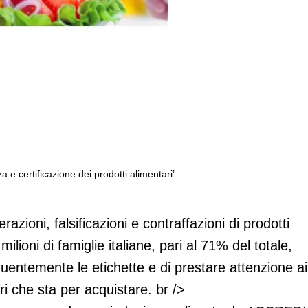
 e certificazione dei prodotti alimentari’
 l'indagine su ‘Sicurezza e certificazio
razioni, falsificazioni e contraffazioni di prodotti
ilioni di famiglie italiane, pari al 71% del totale,
quentemente le etichette e di prestare attenzione ai
ri che sta per acquistare. br />