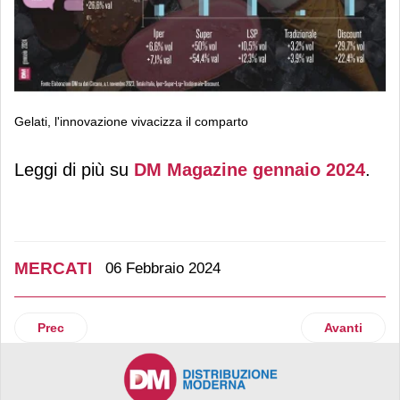
Gelati, l'innovazione vivacizza il comparto
Gelati, l'innovazione vivacizza il
Leggi di più su
DM Magazine gennaio 2024
.
comparto
MERCATI
06 Febbraio 2024
Articolo precedente: Detergenza casa: il focus è su efficacia
Articolo su
Prec
Avanti