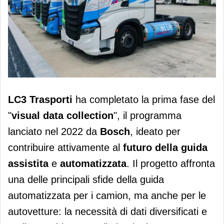
LC3 e Bosh completano la prima fase
LC3 Trasporti
ha completato la prima fase del
del “visual data collection” per la
"
visual data collection
", il programma
guida autonoma
lanciato nel 2022 da
Bosch
, ideato per
contribuire attivamente al
futuro della guida
assistita
e
automatizzata
. Il progetto affronta
una delle principali sfide della guida
automatizzata per i camion, ma anche per le
autovetture: la necessità di dati diversificati e