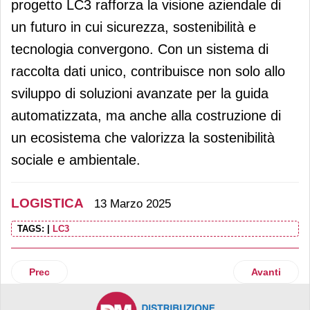
progetto LC3 rafforza la visione aziendale di
un futuro in cui sicurezza, sostenibilità e
tecnologia convergono. Con un sistema di
raccolta dati unico, contribuisce non solo allo
sviluppo di soluzioni avanzate per la guida
automatizzata, ma anche alla costruzione di
un ecosistema che valorizza la sostenibilità
sociale e ambientale.
LOGISTICA
13 Marzo 2025
TAGS:
|
LC3
Articolo precedente: Dhl Supply Chain, ricavi e utili in cres
Articolo suc
Prec
Avanti