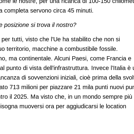
ome le nostre, per una ricarica di 100-150 chilomet
a completa servono circa 45 minuti.
e posizione si trova il nostro?
er tutti, visto che l’Ue ha stabilito che non si
o territorio, macchine a combustibile fossile.
iano, ma continentale. Alcuni Paesi, come Francia e
punto di vista dell’infrastruttura. Invece l’Italia è
ncanza di sovvenzioni iniziali, cioè prima della svol
to 713 milioni per piazzare 21 mila punti nuovi pun
entro il 2025. Ma visto che, in un mondo sempre più
, bisogna muoversi ora per aggiudicarsi le location