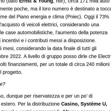
ano (dato
Ernst & Young
, ndr), circa 171 mila auto
ivamente poche, ma il loro numero è destinato a tocc
stime del Piano energia e clima (Pniec). Oggi il 73%
l’acquisto di veicoli elettrici, considerando una
le case automobilistiche, l’aumento della potenza
li incentivi e i contributi messi a disposizione.
esi, considerando la data finale di tutti gli
re 2022. A livello di gruppo posso dirle che Elect
ti finanziamenti, per un totale di circa 240 milioni 
l progetto.
te?
rso, dunque per riservatezza e per un po’ di
stero. Per la distribuzione
Casino, Système U,