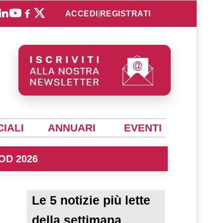
ACCEDI
|
REGISTRATI
IALI
ANNUARI
EVENTI
OD 2026
Le 5 notizie più lette
della settimana