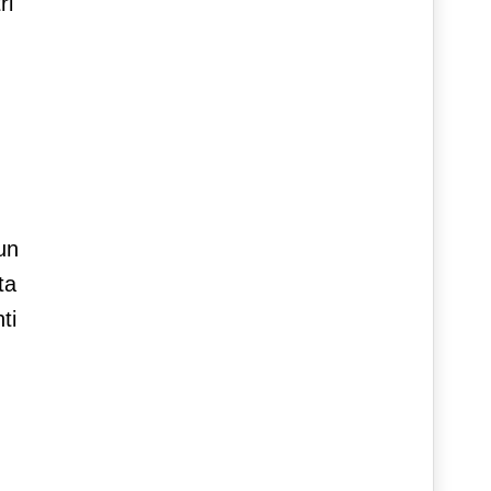
ri
 un
ta
ti