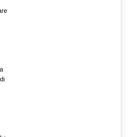
are
ra
di