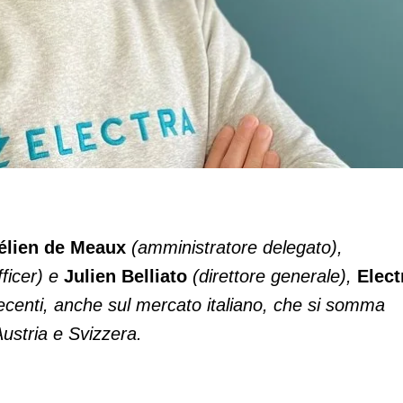
supermercato
élien de Meaux
(amministratore delegato),
fficer) e
Julien Belliato
(direttore generale),
Elect
 recenti, anche sul mercato italiano, che si somma
Austria e Svizzera.