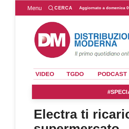
Menu
CERCA
Aggiornato a
domenica 0
VIDEO
TGDO
PODCAST
#SPECI
Electra ti ricar
supermercato