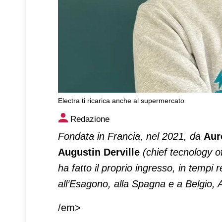
Electra ti ricarica anche al supermercato
Electra ti ricarica anche al 
Redazione
Fondata in Francia, nel 2021, da
Aur
Augustin Derville
(chief tecnology o
ha fatto il proprio ingresso, in tempi
all’Esagono, alla Spagna e a Belgio, 
/em>