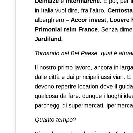
Delhaize
e
Intermarché
. E poi, per 
in Italia vuol dire, fra l’altro,
Centostaz
alberghiero –
Accor invest, Louvre 
Primonial reim France
. Senza dime
Jardiland.
Tornando nel Bel Paese, qual è attual
Il nostro primo lavoro, ancora in larga
dalle città e dai principali assi viar
devono reperire location dove il gui
qualcosa da fare: dunque i luoghi idea
parcheggi di supermercati, ipermercati 
Quanto tempo?