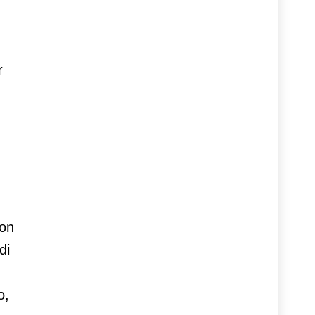
r
non
di
o,