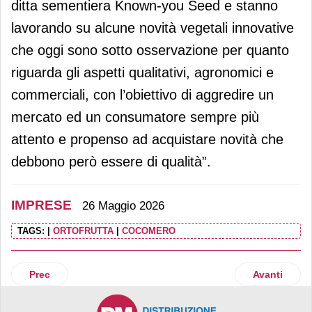
ditta sementiera Known-you Seed e stanno
lavorando su alcune novità vegetali innovative
che oggi sono sotto osservazione per quanto
riguarda gli aspetti qualitativi, agronomici e
commerciali, con l’obiettivo di aggredire un
mercato ed un consumatore sempre più
attento e propenso ad acquistare novità che
debbono però essere di qualità”.
IMPRESE
26 Maggio 2026
TAGS:
|
ORTOFRUTTA
|
COCOMERO
Articolo precedente: Coop Italia, accordo con Izslt: sicurezza
Articolo suc
Prec
Avanti