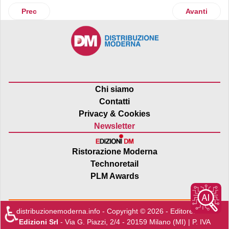
Articolo precedente: 2024 positivo per Deichmann
Articolo suc
Prec
Avanti
Chi siamo
Contatti
Privacy & Cookies
Newsletter
Ristorazione Moderna
Technoretail
PLM Awards
♿
distribuzionemoderna.info - Copyright © 2026 - Editore:
Edra
Edizioni Srl
- Via G. Piazzi, 2/4 - 20159 Milano (MI) | P. IVA