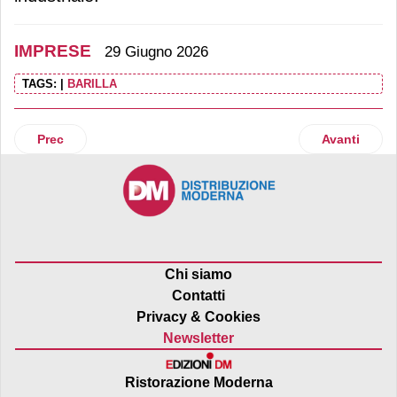
IMPRESE
29 Giugno 2026
TAGS:
|
BARILLA
Articolo precedente: Bennet, ricavi a 1,18 miliardi. Trasferit
Articolo suc
Prec
Avanti
Chi siamo
Contatti
Privacy & Cookies
Newsletter
Ristorazione Moderna