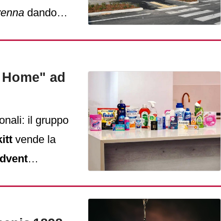
avenna
dando
l Home" ad
onali: il gruppo
itt
vende la
dvent
rivate equity.