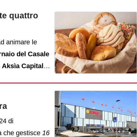
te quattro
d animare le
ornaio del Casale
o
Aksìa Capital
ra
24 di
tà che gestisce
16