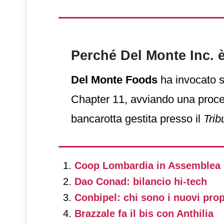
multinazionale di Alba acquisirà
cento l’azienda Usa.
Perché Del Monte Inc. è
Del Monte Foods
ha invocato 
Chapter 11, avviando una proce
bancarotta gestita presso il
Trib
degli Stati Uniti, Distretto del 
L’operazione
non riguarda le con
Coop Lombardia in Assemblea 
collegate fuori dagli Usa. Negli 
Dao Conad: bilancio hi-tech
prevista una vendita praticamen
Conbipel: chi sono i nuovi prop
Brazzale fa il bis con Anthilia
asset.