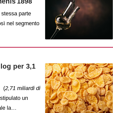
menis 1898
a stessa parte
osì nel segmento
log per 3,1
g
(
2,71 miliardi di
stipulato un
le la