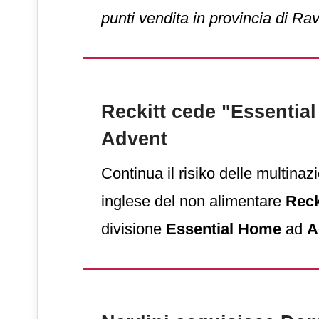
punti vendita in provincia di R
lavoro a oltre 500 persone.
Reckitt cede "Essentia
Advent
Continua il risiko delle multinazi
inglese del non alimentare
Reck
divisione
Essential Home
ad
A
International
, colosso Usa del p