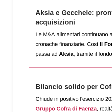
Aksìa e Gecchele: pron
acquisizioni
Le M&A alimentari continuano a
cronache finanziarie. Così
Il F
passa ad
Aksìa
, tramite il fond
VI,
appena costituito.
Bilancio solido per Cof
Chiude in positivo l'esercizio 20
Gruppo Cofra di Faenza
, real