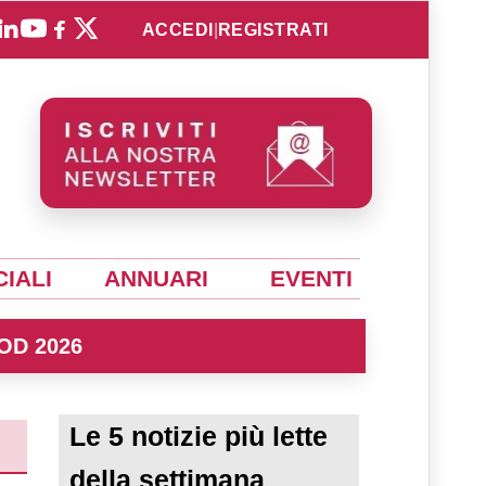
ACCEDI
|
REGISTRATI
IALI
ANNUARI
EVENTI
OD 2026
Le 5 notizie più lette
della settimana