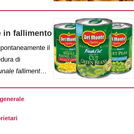
 al cento per
 in fallimento
spontaneamente il
dura di
unale fallimentare
New Jersey.
trollate e
generale
States,
invece, è
te completa degli
rietari