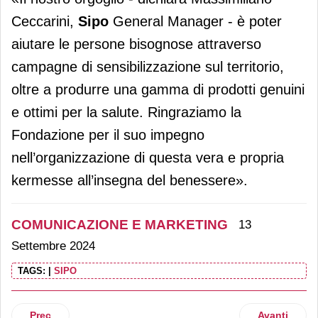
Ceccarini,
Sipo
General Manager - è poter
aiutare le persone bisognose attraverso
campagne di sensibilizzazione sul territorio,
oltre a produrre una gamma di prodotti genuini
e ottimi per la salute. Ringraziamo la
Fondazione per il suo impegno
nell’organizzazione di questa vera e propria
kermesse all’insegna del benessere».
COMUNICAZIONE E MARKETING
13
Settembre 2024
TAGS:
|
SIPO
Articolo precedente: Pompadour con NamasTe sponsor di 
Articolo suc
Prec
Avanti