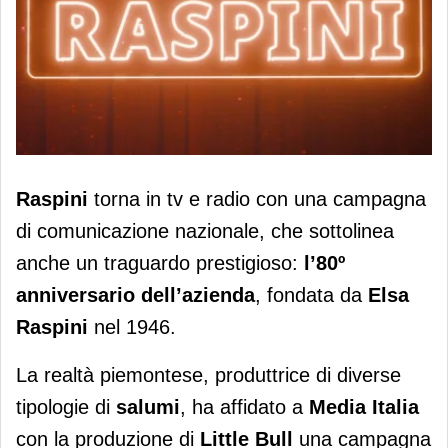
Raspini torna in comunicazione per
Raspini
torna in tv e radio con una campagna
celebrare gli 80 anni dell’azienda
di comunicazione nazionale, che sottolinea
anche un traguardo prestigioso:
l’80º
anniversario dell’azienda
, fondata da
Elsa
Raspini
nel 1946.
La realtà piemontese, produttrice di diverse
tipologie di
salumi
, ha affidato a
Media Italia
con la produzione di
Little Bull
una campagna