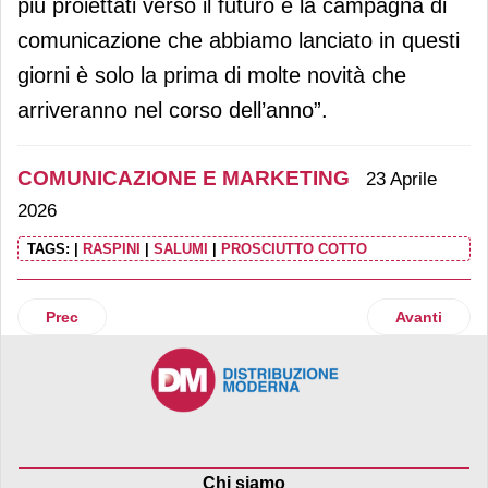
più proiettati verso il futuro e la campagna di
comunicazione che abbiamo lanciato in questi
giorni è solo la prima di molte novità che
arriveranno nel corso dell’anno”.
COMUNICAZIONE E MARKETING
23 Aprile
2026
TAGS:
|
RASPINI
|
SALUMI
|
PROSCIUTTO COTTO
Articolo precedente: Giga rinnova il sodalizio con Superma
Articolo suc
Prec
Avanti
Chi siamo