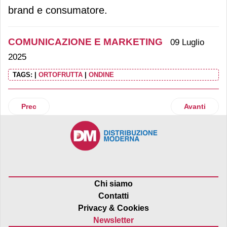
brand e consumatore.
COMUNICAZIONE E MARKETING
09 Luglio
2025
TAGS:
|
ORTOFRUTTA
|
ONDINE
Articolo precedente: S.Pellegrino e Pasta Garofalo insieme 
Articolo suc
Prec
Avanti
Chi siamo
Contatti
Privacy & Cookies
Newsletter