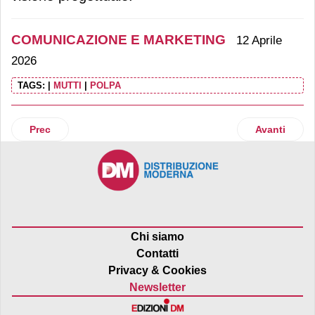
COMUNICAZIONE E MARKETING
12 Aprile
2026
TAGS:
|
MUTTI
|
POLPA
Articolo precedente: Vog e Gallo Rosso: collaborazione per
Articolo suc
Prec
Avanti
Chi siamo
Contatti
Privacy & Cookies
Newsletter