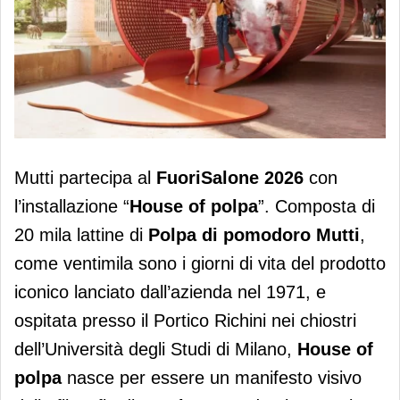
Mutti presenta “House of polpa”: 20
Mutti partecipa al
FuoriSalone 2026
con
mila lattine raccontano l'azienda al
l’installazione “
House of polpa
”. Composta di
FuoriSalone
20 mila lattine di
Polpa di pomodoro Mutti
,
come ventimila sono i giorni di vita del prodotto
iconico lanciato dall’azienda nel 1971, e
ospitata presso il Portico Richini nei chiostri
dell’Università degli Studi di Milano,
House of
polpa
nasce per essere un manifesto visivo