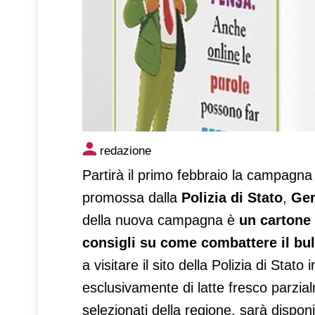
Latte Sano promuove una ca
redazione
Partirà il primo febbraio la campagna
promossa dalla
Polizia di Stato
,
Ger
della nuova campagna è
un cartone 
consigli su come combattere il bu
a visitare il sito della Polizia di Stat
esclusivamente di latte fresco parzi
selezionati della regione, sarà disponi