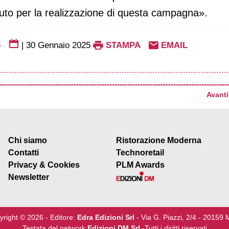
ibuto per la realizzazione di questa campagna».
G
|
30 Gennaio 2025
STAMPA
EMAIL
l avvia una partnership con Spotify
Artico
Avanti
Chi siamo
Ristorazione Moderna
Contatti
Technoretail
Privacy & Cookies
PLM Awards
Newsletter
yright © 2026 - Editore:
Edra Edizioni Srl
- Via G. Piazzi, 2/4 - 20159 
Testata del network
Edizioni DM Srl
-Tutti i diritti riservati