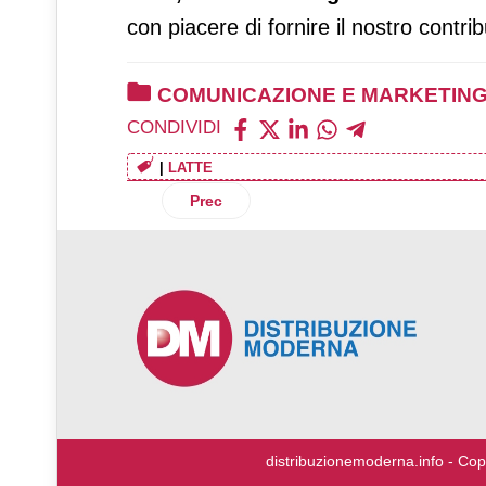
con piacere di fornire il nostro contr
COMUNICAZIONE E MARKETIN
CONDIVIDI
|
LATTE
Articolo precedente: Air Action Vigorso
Prec
♿
distribuzionemoderna.info - Cop