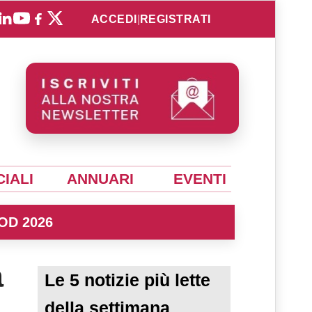
ACCEDI
|
REGISTRATI
IALI
ANNUARI
EVENTI
OD 2026
a
Le 5 notizie più lette
della settimana