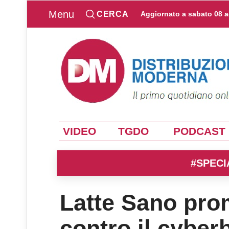
Menu
CERCA
Aggiornato a
sabato 08 
VIDEO
TGDO
PODCAST
#SPECI
Latte Sano pr
contro il cyber