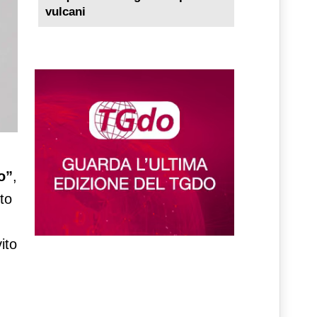
vulcani
o”
,
to
ito