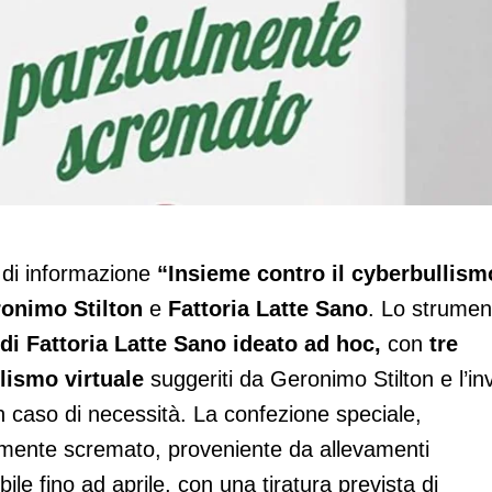
mpagna contro il cyberbullismo
 di informazione
“Insieme contro
il
cyberbullism
onimo Stilton
e
Fattoria Latte
Sano
. Lo strumen
di Fattoria Latte Sano ideato ad hoc,
con
tre
llismo virtuale
suggeriti da Geronimo Stilton e l’inv
o in caso di necessità. La confezione speciale,
almente scremato, proveniente da allevamenti
bile fino ad aprile, con una tiratura prevista di