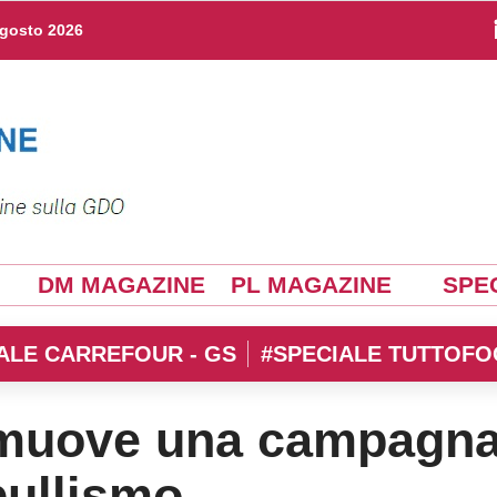
agosto 2026
DM MAGAZINE
PL MAGAZINE
SPEC
ALE CARREFOUR - GS
#SPECIALE TUTTOFO
omuove una campagn
bullismo