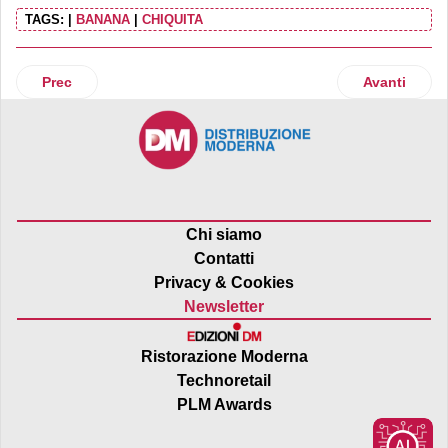
TAGS:
|
BANANA
|
CHIQUITA
Articolo precedente: Nostromo torna in tv
Articolo suc
Prec
Avanti
Chi siamo
Contatti
Privacy & Cookies
Newsletter
Ristorazione Moderna
Technoretail
PLM Awards