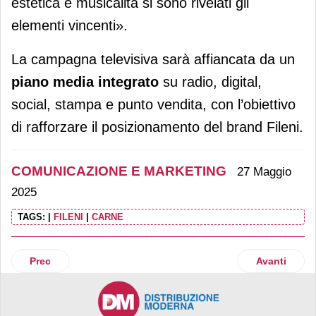
estetica e musicalità si sono rivelati gli
elementi vincenti».
La campagna televisiva sarà affiancata da un
piano media integrato
su radio, digital,
social, stampa e punto vendita, con l’obiettivo
di rafforzare il posizionamento del brand Fileni.
COMUNICAZIONE E MARKETING
27 Maggio
2025
TAGS:
|
FILENI
|
CARNE
Articolo precedente: Dermomed torna in tv
Articolo succ
Prec
Avanti