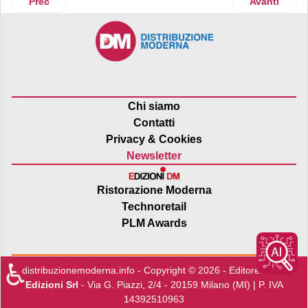
Articolo precedente: La Piadina Romagnola Igp investe su
Articolo suc
Prec
Avanti
Chi siamo
Contatti
Privacy & Cookies
Newsletter
Ristorazione Moderna
Technoretail
PLM Awards
♿
distribuzionemoderna.info - Copyright © 2026 - Editore:
Edra
Edizioni Srl
- Via G. Piazzi, 2/4 - 20159 Milano (MI) | P. IVA
14392510963