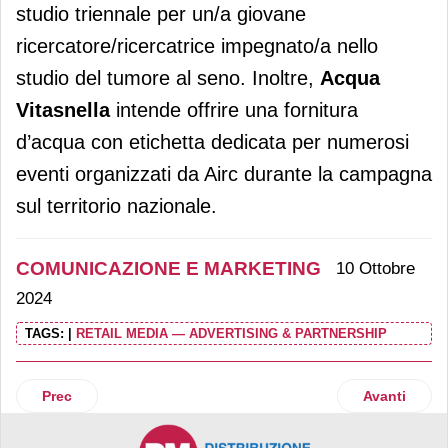
studio triennale per un/a giovane
ricercatore/ricercatrice impegnato/a nello
studio del tumore al seno. Inoltre,
Acqua
Vitasnella
intende offrire una fornitura
d’acqua con etichetta dedicata per numerosi
eventi organizzati da Airc durante la campagna
sul territorio nazionale.
COMUNICAZIONE E MARKETING
10 Ottobre
2024
TAGS:
|
RETAIL MEDIA — ADVERTISING & PARTNERSHIP
Articolo precedente: Dole Italia è official sponsor di Neapo
Articolo suc
Prec
Avanti