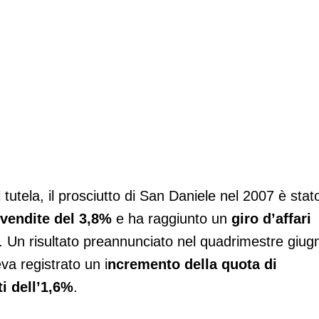
il San Daniele
 tutela, il prosciutto di San Daniele nel 2007 è stat
 vendite del 3,8%
e ha raggiunto un
giro d’affari
. Un risultato preannunciato nel quadrimestre giug
a registrato un i
ncremento della quota di
ti dell’1,6%
.