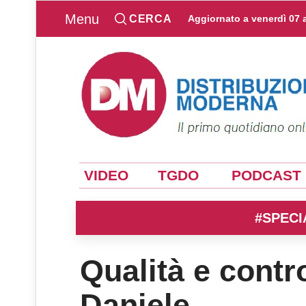
Menu
CERCA
Aggiornato a
venerdì 07 
VIDEO
TGDO
PODCAST
#SPECI
Qualità e contr
Daniele