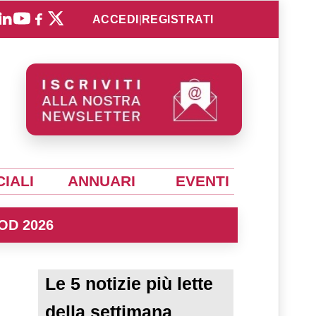
ACCEDI
|
REGISTRATI
IALI
ANNUARI
EVENTI
OD 2026
Le 5 notizie più lette
della settimana