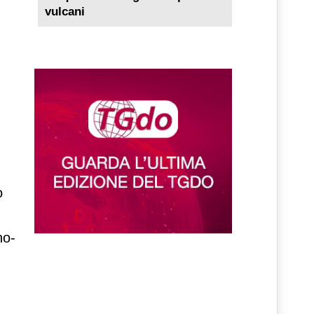
vulcani
o
no-