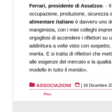
Ferrari,
presidente di Assalzoo
. - 
occupazione, produzione, sicurezza ali
alimentare italiano
è davvero uno dei
mangimista, con i miei colleghi impre
orgogliosi di accendere i riflettori s
addirittura a volte visto con sospetto,
merita. E si tratta di riflettori che me
alle esigenze del mercato e la qualità
modello in tutto il mondo».
ASSOCIAZIONI
|
16 Dicembre 2
Articolo precedente: Il Prosciutto di Car
Prec