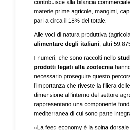
contribuisce alla bilancia commercial
materie prime agricole, mangimi, capi v
pari a circa il 18% del totale.
Alle voci di natura produttiva (agricol
alimentare degli italiani
, altri 59,87
I numeri, che sono raccolti nello
stu
prodotti legati alla zootecnia
hanno 
necessario proseguire questo percorso 
l’importanza che riveste la filiera del
dimensione all’interno del settore agr
rappresentano una componente fondam
mediterranea di cui sono parte integr
«La feed e
conomy
è la spina dorsale