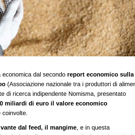
Italia vale 150 miliardi di euro
a economica dal secondo
report economico sulla
oo
(Associazione nazionale tra i produttori di alimen
ente di ricerca indipendente Nomisma, presentato
0 miliardi di euro il valore economico
 coinvolte.
vante dal feed, il mangime
, e in questa