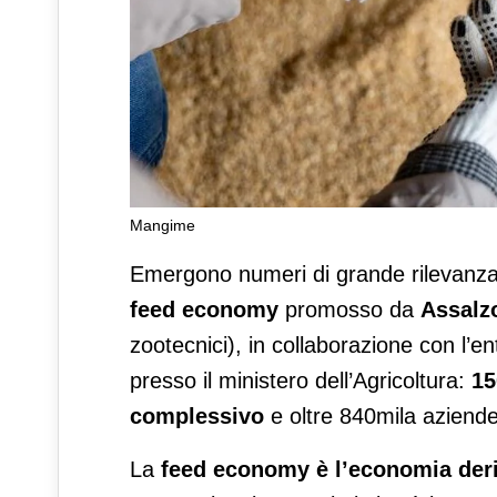
Mangime
Assalzoo: la feed economy in 
Emergono numeri di grande rilevanz
feed economy
promosso da
Assalz
zootecnici), in collaborazione con l’
presso il ministero dell’Agricoltura:
15
complessivo
e oltre 840mila aziende
La
feed economy è l’economia deri