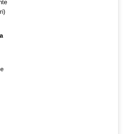
nte
ri)
a
ne