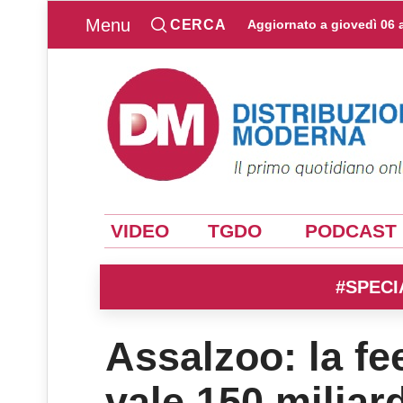
Menu
CERCA
Aggiornato a
giovedì 06 
VIDEO
TGDO
PODCAST
#SPECI
Assalzoo: la fe
vale 150 miliard