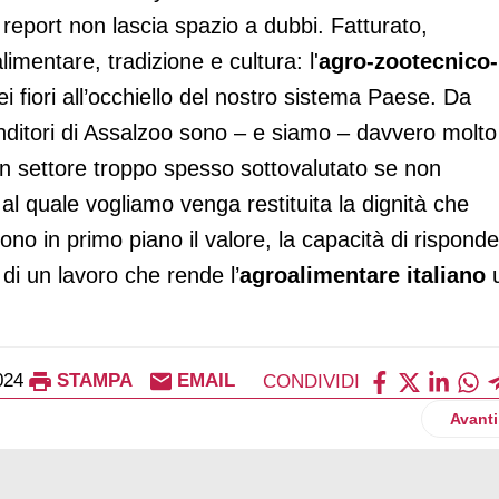
Il report non lascia spazio a dubbi. Fatturato,
mentare, tradizione e cultura: l'
agro-zootecnico-
 fiori all’occhiello del nostro sistema Paese. Da
nditori di Assalzoo sono – e siamo – davvero molto
u un settore troppo spesso sottovalutato se non
 al quale vogliamo venga restituita la dignità che
ttono in primo piano il valore, la capacità di rispond
 di un lavoro che rende l’
agroalimentare italiano
024
STAMPA
EMAIL
CONDIVIDI
pegna Dop cresce in Italia e all’estero
Artico
Avanti