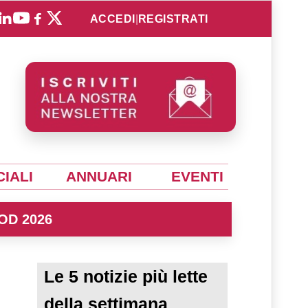
ACCEDI
|
REGISTRATI
IALI
ANNUARI
EVENTI
OD 2026
Le 5 notizie più lette
della settimana