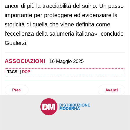
ancor di più la tracciabilità del suino. Un passo
importante per proteggere ed evidenziare la
storicità di quella che viene definita come
l’eccellenza della salumeria italiana», conclude
Gualerzi.
ASSOCIAZIONI
16 Maggio 2025
TAGS:
|
DOP
Articolo precedente: Prosciutto di Parma, innalzato il peso
Articolo succ
Prec
Avanti