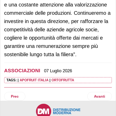
e una costante attenzione alla valorizzazione
commerciale delle produzioni. Continueremo a
investire in questa direzione, per rafforzare la
competitività delle aziende agricole socie,
cogliere le opportunità offerte dai mercati e
garantire una remunerazione sempre più
sostenibile lungo tutta la filiera”.
ASSOCIAZIONI
07 Luglio 2026
TAGS:
|
APOFRUIT ITALIA
|
ORTOFRUTTA
Articolo precedente: Il Consorzio Cacciatore Italiano prese
Articolo su
Prec
Avanti