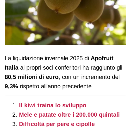
Apofruit Italia: oltre 80 milioni di euro
La liquidazione invernale 2025 di
Apofruit
ai soci nella campagna invernale 2025
Italia
ai propri soci conferitori ha raggiunto gli
80,5 milioni di euro
, con un incremento del
9,3%
rispetto all'anno precedente.
Il kiwi traina lo sviluppo
Mele e patate oltre i 200.000 quintali
Difficoltà per pere e cipolle