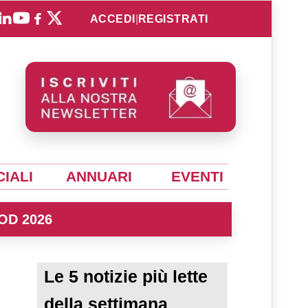
ACCEDI
|
REGISTRATI
IALI
ANNUARI
EVENTI
OD 2026
Le 5 notizie più lette
della settimana