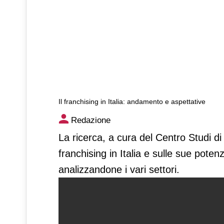
Il franchising in Italia: andamento e aspettative
Il franchising in Italia: anda
Redazione
La ricerca, a cura del Centro Studi di I
franchising in Italia e sulle sue poten
analizzandone i vari settori.