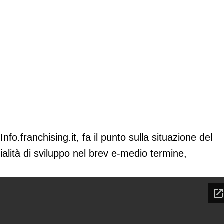
mento e aspettative
nfo.franchising.it, fa il punto sulla situazione del
zialità di sviluppo nel brev e-medio termine,