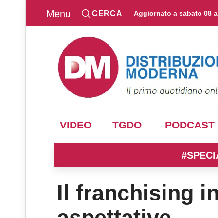
Menu
CERCA
Aggiornato a
sabato 08 
VIDEO
TGDO
PODCAST
#SPECI
Il franchising i
aspettative