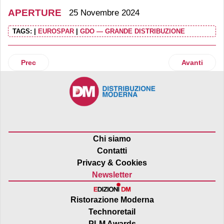
APERTURE
25 Novembre 2024
TAGS:
|
EUROSPAR
|
GDO — GRANDE DISTRIBUZIONE
Articolo precedente: Lidl inaugura un nuovo punto vendit
Articolo suc
Prec
Avanti
Chi siamo
Contatti
Privacy & Cookies
Newsletter
Ristorazione Moderna
Technoretail
PLM Awards