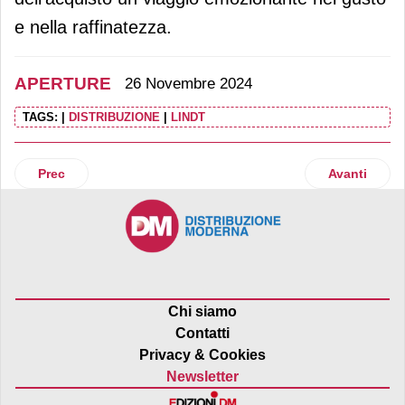
e nella raffinatezza.
APERTURE
26 Novembre 2024
TAGS:
|
DISTRIBUZIONE
|
LINDT
Articolo precedente: Un nuovo shop-in-shop MediaWorld ne
Articolo suc
Prec
Avanti
Chi siamo
Contatti
Privacy & Cookies
Newsletter