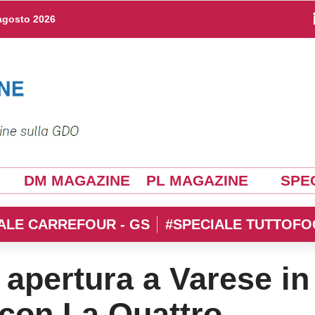
agosto 2026
DM MAGAZINE
PL MAGAZINE
SPEC
ALE CARREFOUR - GS
#SPECIALE TUTTOFO
 apertura a Varese in
 con La Quattro