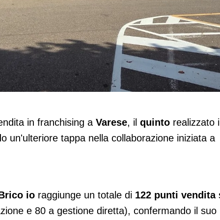
arese in collaborazione con La Quattro
ndita in franchising a
Varese
, il
quinto
realizzato 
un'ulteriore tappa nella collaborazione iniziata a
Brico io
raggiunge un totale di
122 punti vendita
iliazione e 80 a gestione diretta), confermando il suo