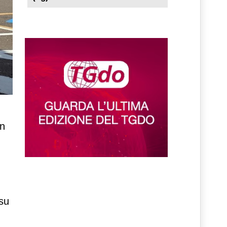
in
su