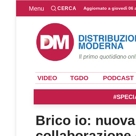
Menu
CERCA
Aggiornato a
giovedì 06 
VIDEO
TGDO
PODCAST
#SPECI
Brico io: nuova
collaborazione