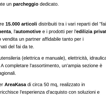
ente un
parcheggio
dedicato.
tre
15.000 articoli
distribuiti tra i vari reparti del "fai
menta
, l’
automotive
e i prodotti per l’
edilizia
priva
 vendita un partner affidabile tanto per i
ati del fai da te.
nsileria (elettrica e manuale), elettricità, idraulic
. A completare l'assortimento, un'ampia sezione è
agionali.
ner
AreaKasa
di circa 50 mq, realizzato in
ricchisce l’esperienza d’acquisto con soluzioni e