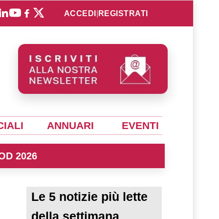
ACCEDI
|
REGISTRATI
IALI
ANNUARI
EVENTI
OD 2026
Le 5 notizie più lette
della settimana