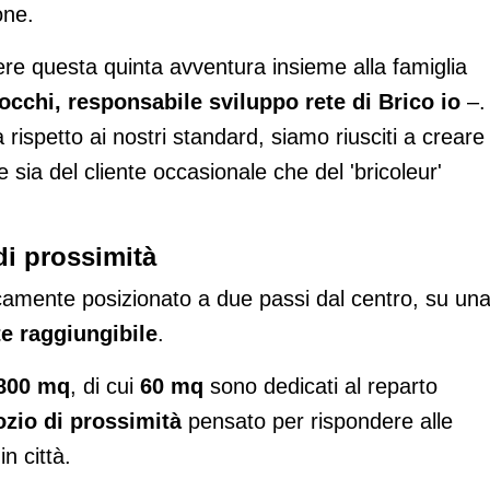
one.
ere questa quinta avventura insieme alla famiglia
cchi, responsabile sviluppo rete di Brico io
–.
rispetto ai nostri standard, siamo riusciti a creare
sia del cliente occasionale che del 'bricoleur'
di prossimità
icamente posizionato a due passi dal centro, su un
e raggiungibile
.
800 mq
, di cui
60 mq
sono dedicati al reparto
zio di prossimità
pensato per rispondere alle
n città.