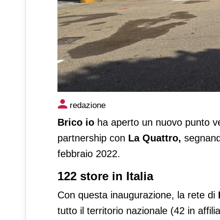
Brico io: nuova apertura a V
redazione
Brico io
ha aperto un nuovo punto ve
partnership con
La Quattro,
segnando 
febbraio 2022.
122 store in Italia
Con questa inaugurazione, la rete di
tutto il territorio nazionale (42 in aff