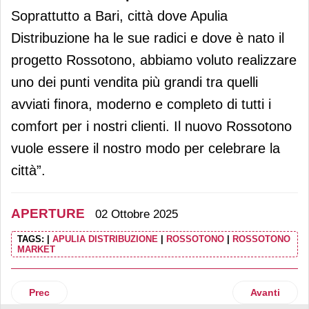
Soprattutto a Bari, città dove Apulia
Distribuzione ha le sue radici e dove è nato il
progetto Rossotono, abbiamo voluto realizzare
uno dei punti vendita più grandi tra quelli
avviati finora, moderno e completo di tutti i
comfort per i nostri clienti. Il nuovo Rossotono
vuole essere il nostro modo per celebrare la
città”.
APERTURE
02 Ottobre 2025
TAGS:
|
APULIA DISTRIBUZIONE
|
ROSSOTONO
|
ROSSOTONO
MARKET
Articolo precedente: Nasce a Milano il primo showroom Obi
Articolo suc
Prec
Avanti