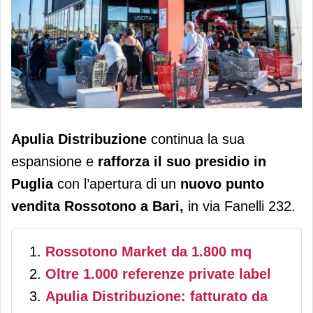
Apulia Distribuzione rafforza la sua
Apulia Distribuzione
continua la sua
rete in Puglia: apre un nuovo
espansione e
rafforza il suo presidio in
Rossotono Market a Bari
Puglia
con l’apertura di un
nuovo punto
vendita Rossotono a Bari,
in via Fanelli 232.
Rossotono Market da 1.800 mq
Oltre 1.000 referenze private label
Apulia Distribuzione: fatturato da