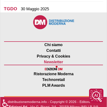
TGDO
30 Maggio 2025
Chi siamo
Contatti
Privacy & Cookies
Newsletter
Ristorazione Moderna
Technoretail
PLM Awards
♿
distribuzionemoderna.info - Copyright © 2026 - Editore:
Edra
Edizioni Srl
- Via G. Piazzi, 2/4 - 20159 Milano (MI) | P. IVA